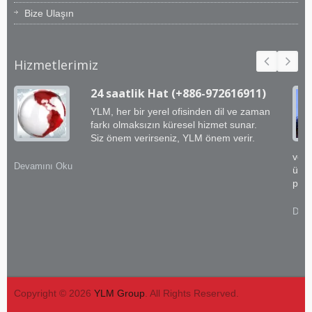
Bize Ulaşın
Hizmetlerimiz
24 saatlik Hat (+886-972616911)
YLM, her bir yerel ofisinden dil ve zaman
farkı olmaksızın küresel hizmet sunar.
Siz önem verirseniz, YLM önem verir.
ve e
Devamını Oku
üstü
prat
Deva
Copyright © 2026
YLM Group
. All Rights Reserved.