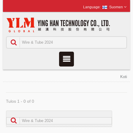
Suomen
Koti
Tulos 1 - 0 of 0