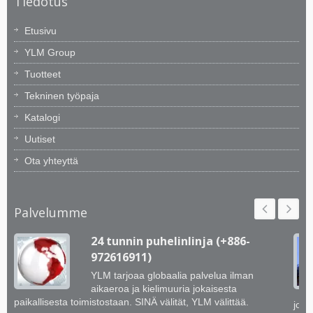
Tiedotus
Etusivu
YLM Group
Tuotteet
Tekninen työpaja
Katalogi
Uutiset
Ota yhteyttä
Palvelumme
24 tunnin puhelinlinja (+886-
972616911)
YLM tarjoaa globaalia palvelua ilman
aikaeroa ja kielimuuria jokaisesta
paikallisesta toimistostaan. SINÄ välität, YLM välittää.
jotk