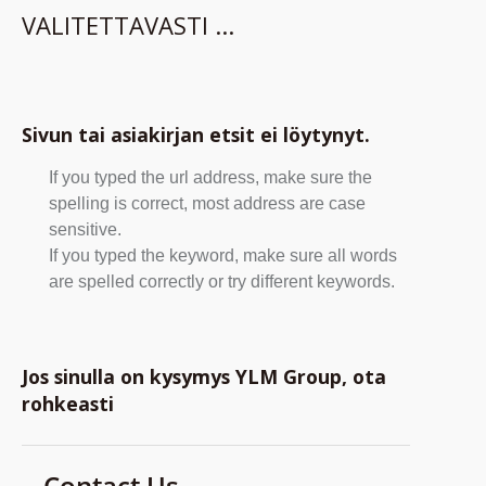
VALITETTAVASTI ...
Sivun tai asiakirjan etsit ei löytynyt.
If you typed the url address, make sure the
spelling is correct, most address are case
sensitive.
If you typed the keyword, make sure all words
are spelled correctly or try different keywords.
Jos sinulla on kysymys YLM Group, ota
rohkeasti