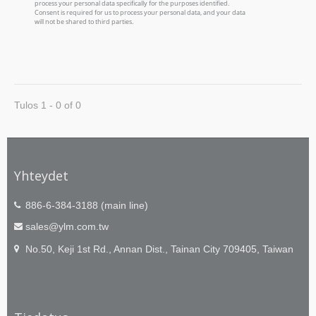
Tulos 1 - 0 of 0
Yhteydet
886-6-384-3188 (main line)
sales@ylm.com.tw
No.50, Keji 1st Rd., Annan Dist., Tainan City 709405, Taiwan