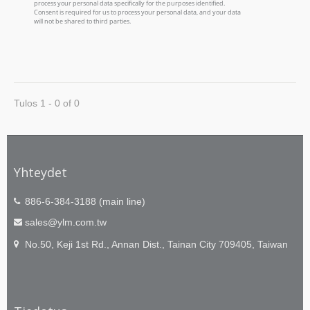
Tulos 1 - 0 of 0
Yhteydet
886-6-384-3188 (main line)
sales@ylm.com.tw
No.50, Keji 1st Rd., Annan Dist., Tainan City 709405, Taiwan