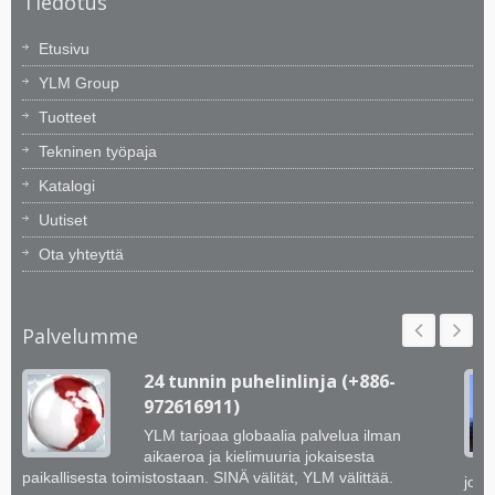
Tiedotus
Etusivu
YLM Group
Tuotteet
Tekninen työpaja
Katalogi
Uutiset
Ota yhteyttä
Palvelumme
24 tunnin puhelinlinja (+886-
972616911)
YLM tarjoaa globaalia palvelua ilman
aikaeroa ja kielimuuria jokaisesta
paikallisesta toimistostaan. SINÄ välität, YLM välittää.
jotk