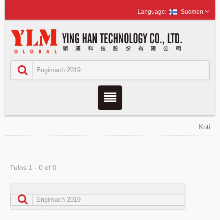
Suomen
Koti
Tulos 1 - 0 of 0