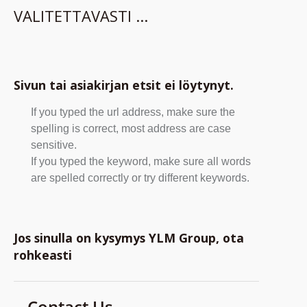
VALITETTAVASTI ...
Sivun tai asiakirjan etsit ei löytynyt.
If you typed the url address, make sure the
spelling is correct, most address are case
sensitive.
If you typed the keyword, make sure all words
are spelled correctly or try different keywords.
Jos sinulla on kysymys YLM Group, ota
rohkeasti