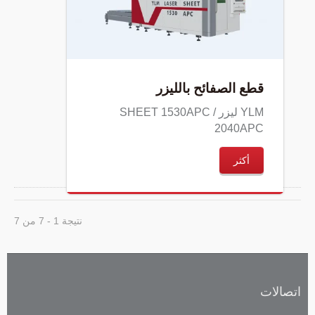
قطع الصفائح بالليزر
YLM ليزر SHEET 1530APC /
2040APC
أكثر
نتيجة 1 - 7 من 7
اتصالات