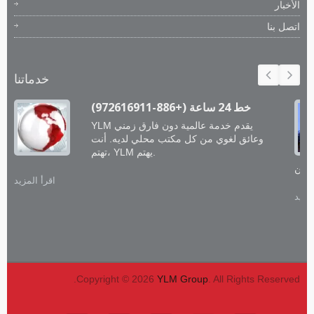
الأخبار
اتصل بنا
خدماتنا
خط 24 ساعة (+886-972616911)
YLM يقدم خدمة عالمية دون فارق زمني
وعائق لغوي من كل مكتب محلي لديه. أنت
تهتم، YLM يهتم.
اقرأ المزيد
لمزيد
Copyright © 2026
YLM Group
. All Rights Reserved.