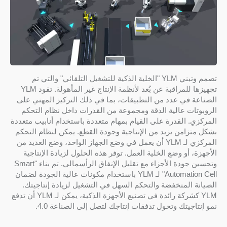
تصمم وتبني YLM "الخلية الذكية للتشغيل التلقائي" والتي تم
تجهيزها للمراقبة عن بُعد لأنظمة الإنتاج غير المأهولة. تقود YLM
الصناعة في عدد من التطبيقات، بما في ذلك التركيز المهني على
الروبوتات عالية الدقة ومجموعة من القدرات داخل نظام التحكم
المركزي. القدرة على القيام بمهام متعددة باستخدام أنابيب متعددة
بشكل متزامن يزيد من الإنتاجية وجودة القطع. يمكن لنظام التحكم
المركزي لـ YLM أن يعمل في وضع الجهاز الواحد، وضع العديد من
الأجهزة، أو وضع الخلية العمل. توفر هذه الحلول لزيادة الإنتاجية
وتحسين جودة الأجزاء مع تقليل الإنفاق الرأسمالي. تم بناء "Smart
Automation Cell" لـ YLM باستخدام مكونات عالية الجودة لضمان
الصيانة المنخفضة والتحكم السهل في التشغيل لزيادة إنتاجيتك.
YLM كشركة رائدة في تصنيع الأجهزة الذكية، يمكن لـ YLM أن تدفع
نمو إنتاجيتك وتحول تدفقات إنتاجك لتصل إلى الصناعة 4.0.