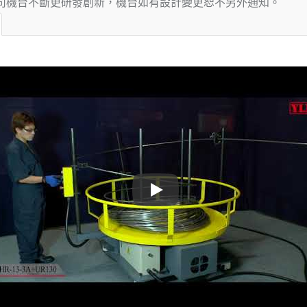
司機台不斷更研發創新，機台如有設計變更恕不另外通知。
送線機