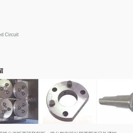
d Circuit
紹