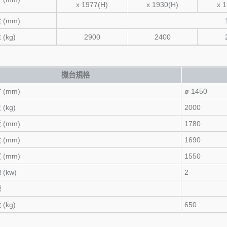
x 1977(H)
x 1930(H)
x 
(mm)
(kg)
2900
2400
機台規格
(mm)
ø 1450
(kg)
2000
(mm)
1780
(mm)
1690
(mm)
1550
(kw)
2
源
(kg)
650