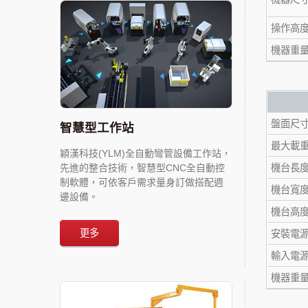
操作高度 
機器重量 
盤面尺寸 
智慧型工作站
最大載重 
穎漢科技(YLM)全自動彎管設備工作站，
先進的整合技術，智慧型CNC全自動控
機台長度 
制軟體，可依客戶需求量身訂做搭配週
機台寬度 
邊設備。
機台高度 
更多
安裝電源 
輸入電
機器重量 