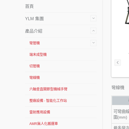
首頁
YLM 集團
產品介紹
彎管機
端末成型機
切管機
彎線機
彎線機
六軸垂直關節型機械手臂
整廠設備 - 智能化工作站
可彎曲
雷射應用設備
圍(mm)
AMR無人化搬運車
最多彎