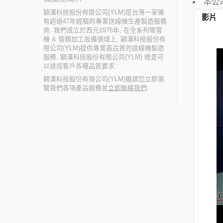
本公
穎漢科技股份有限公司(YLM)是台灣一家擁
影片
有超過47年經驗的專業送線機生產製造服務
商. 我們成立於西元1976年, 在全系列彎管
機 & 管類加工設備領域上, 穎漢科技股份有
限公司(YLM)提供專業高品質的送線機製造
服務, 穎漢科技股份有限公司(YLM) 總是可
以達成客戶各種品質要求
穎漢科技股份有限公司(YLM)邀請您立即瀏
覽我們各項產品服務並
立即聯絡我們
.