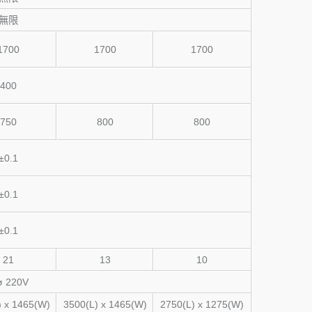
無限
1700
1700
1700
400
750
800
800
±0.1
±0.1
±0.1
21
13
10
ø 220V
) x 1465(W)
3500(L) x 1465(W)
2750(L) x 1275(W)