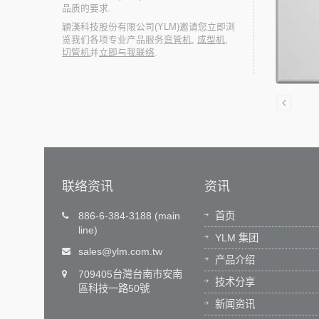
品质的要求.
穎漢科技股份有限公司(YLM)邀请您立即浏
览我们各项专业产品服务
弯管机
,
成型机
,
切管机
并
立即与我联络
.
联络资讯
资讯
技术创新、价值创造
886-6-384-3188 (main
首页
line)
球客服专线
颖汉科技(YLM)自主开发操作软体，专业
YLM 集团
界各区客户提
软体工程团队，研发机电整合技术，成
sales@ylm.com.tw
产品介绍
YLM不只
弯管设备的领航者。 YLM不只供应管件
709405台灣台南市安南
户最真诚
工设备，更与客户共同创造价值。
技术分享
區科技一路50號
阅读更多
新闻资讯