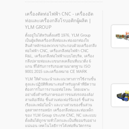
เครื่องดัดท่อไฟฟ้า CNC - เครื่องอัด
ท่อและเครื่องกลึงโรบอติกผู้ผลิต |
YLM GROUP
ตั้งอยู่ในไต้หวันตั้งแต่ปี 1976, YLM Group
เป็นผู้ผลิตเครื่องกลึงท่อและท่องอกท่องใจ
สินค้าหลักของพวกเขาประกอบด้วยเครื่องกลึง
ท่อไฟฟ้า CNC, เครื่องกลึงท่อไฟฟ้า CNC
R&L, เครื่องกลึงท่อไฟฟ้าแบบไฮบริด, เครื่อง
กลึงปลายท่อและแขนกลเคลื่อนที่แนวดิ่ง 6
แกน ที่ได้รับการรับรองตามมาตรฐาน ISO
9001:2015 และเครื่องหมาย CE MARK
YLM ให้คำแนะนำและแนวทางการใช้งานขั้น
สูงและปฏิบัติที่เหมาะสมสำหรับลูกค้าที่มีความ
ต้องการในการงานงอท่อโลหะ โดยเฉพาะ
อย่างยิ่งสำหรับภาคของการขนส่งรถสองล้อ/
สามล้อ/สี่ล้อ ชิ้นส่วนท่อเฟอร์นิเจอร์ ชิ้นส่วน
เรือและหม้อไอน้ำ และบางส่วนของชิ้นส่วน
อุตสาหกรรมหนัก เครื่องกลึงท่อและท่อเหล็ก
ของ YLM Group ประเภท CNC, NC และแบบ
ดั้งเดิมได้ถูกขายทั่วโลกและเป็นที่ยอมรับอย่าง
แน่นอน เทคโนโลยีการโค้งท่อที่นวัตกรรม