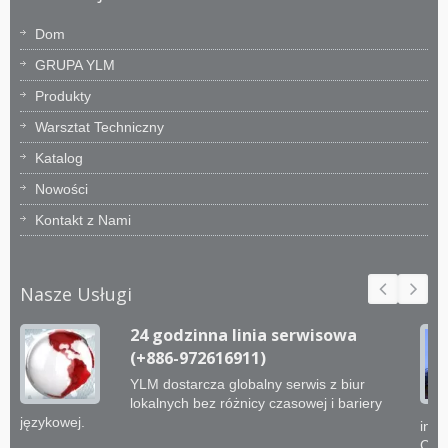
Dom
GRUPA YLM
Produkty
Warsztat Techniczny
Katalog
Nowości
Kontakt z Nami
Nasze Usługi
24 godzinna linia serwisowa
(+886-972616911)
YLM dostarcza globalny serwis z biur
lokalnych bez różnicy czasowej i bariery
językowej.
inży
CNC 