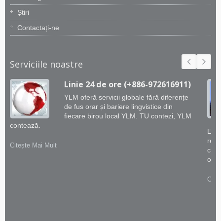
Știri
Contactați-ne
Serviciile noastre
Linie 24 de ore (+886-972616911)
YLM oferă servicii globale fără diferențe
de fus orar și bariere lingvistice din
fiecare birou local YLM. TU contezi, YLM
contează.
Echi
rema
Citește Mai Mult
capa
oferi
Cite