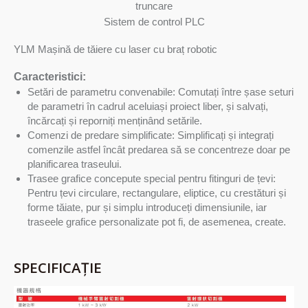
truncare
Sistem de control PLC
YLM Mașină de tăiere cu laser cu braț robotic
Caracteristici:
Setări de parametru convenabile: Comutați între șase seturi
de parametri în cadrul aceluiași proiect liber, și salvați,
încărcați și reporniți menținând setările.
Comenzi de predare simplificate: Simplificați și integrați
comenzile astfel încât predarea să se concentreze doar pe
planificarea traseului.
Trasee grafice concepute special pentru fitinguri de țevi:
Pentru țevi circulare, rectangulare, eliptice, cu crestături și
forme tăiate, pur și simplu introduceți dimensiunile, iar
traseele grafice personalizate pot fi, de asemenea, create.
SPECIFICAȚIE