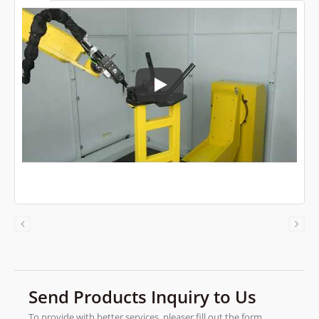
YLM Mașină de tăiere cu laser cu br