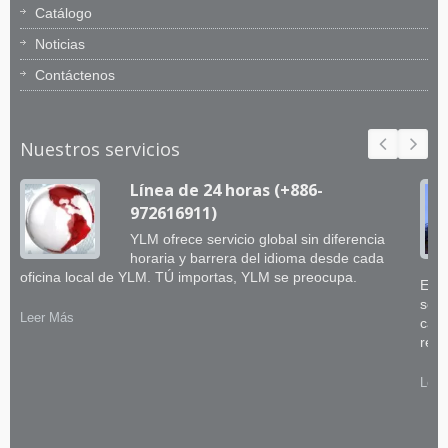
Catálogo
Noticias
Contáctenos
Nuestros servicios
Línea de 24 horas (+886-
972616911)
YLM ofrece servicio global sin diferencia
horaria y barrera del idioma desde cada
oficina local de YLM. TÚ importas, YLM se preocupa.
El e
sobr
Leer Más
capa
retr
Leer