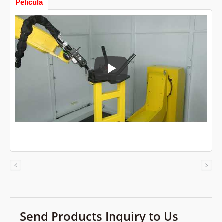
Película
YLM Máquina de Corte Láser con B