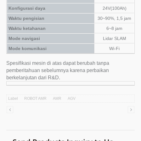
Konfigurasi daya
24V(100Ah)
Waktu pengisian
30~90%, 1,5 jam
Waktu ketahanan
6~8 jam
Mode navigasi
Lidar SLAM
Mode komunikasi
Wi-Fi
Spesifikasi mesin di atas dapat berubah tanpa
pemberitahuan sebelumnya karena perbaikan
berkelanjutan dari R&D.
Label
ROBOT AMR
AMR
AGV