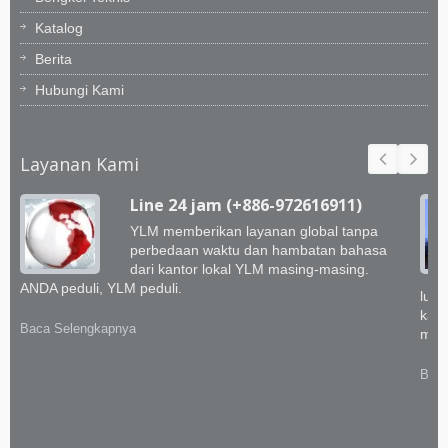
Katalog
Berita
Hubungi Kami
Layanan Kami
Line 24 jam (+886-972616911)
YLM memberikan layanan global tanpa
perbedaan waktu dan hambatan bahasa
dari kantor lokal YLM masing-masing.
ANDA peduli, YLM peduli.
luar
kami
Baca Selengkapnya
memb
Baca