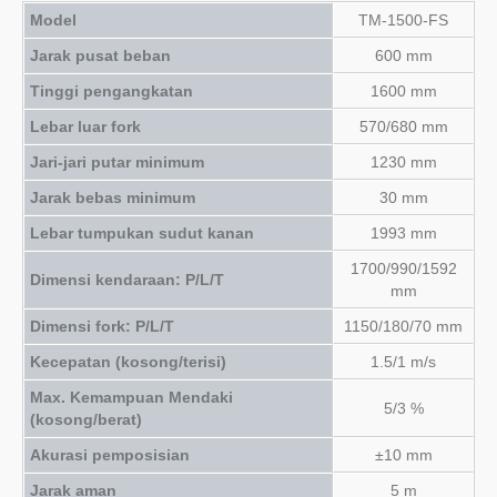
Model
TM-1500-FS
Jarak pusat beban
600 mm
Tinggi pengangkatan
1600 mm
Lebar luar fork
570/680 mm
Jari-jari putar minimum
1230 mm
Jarak bebas minimum
30 mm
Lebar tumpukan sudut kanan
1993 mm
1700/990/1592
Dimensi kendaraan: P/L/T
mm
Dimensi fork: P/L/T
1150/180/70 mm
Kecepatan (kosong/terisi)
1.5/1 m/s
Max. Kemampuan Mendaki
5/3 %
(kosong/berat)
Akurasi pemposisian
±10 mm
Jarak aman
5 m