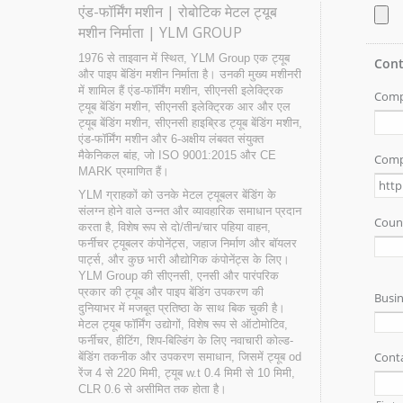
एंड-फॉर्मिंग मशीन | रोबोटिक मेटल ट्यूब
मशीन निर्माता | YLM GROUP
1976 से ताइवान में स्थित, YLM Group एक ट्यूब
और पाइप बेंडिंग मशीन निर्माता है। उनकी मुख्य मशीनरी
में शामिल हैं एंड-फॉर्मिंग मशीन, सीएनसी इलेक्ट्रिक
ट्यूब बेंडिंग मशीन, सीएनसी इलेक्ट्रिक आर और एल
ट्यूब बेंडिंग मशीन, सीएनसी हाइब्रिड ट्यूब बेंडिंग मशीन,
एंड-फॉर्मिंग मशीन और 6-अक्षीय लंबवत संयुक्त
मैकेनिकल बांह, जो ISO 9001:2015 और CE
MARK प्रमाणित हैं।
YLM ग्राहकों को उनके मेटल ट्यूबलर बेंडिंग के
संलग्न होने वाले उन्नत और व्यावहारिक समाधान प्रदान
करता है, विशेष रूप से दो/तीन/चार पहिया वाहन,
फर्नीचर ट्यूबलर कंपोनेंट्स, जहाज निर्माण और बॉयलर
पार्ट्स, और कुछ भारी औद्योगिक कंपोनेंट्स के लिए।
YLM Group की सीएनसी, एनसी और पारंपरिक
प्रकार की ट्यूब और पाइप बेंडिंग उपकरण की
दुनियाभर में मजबूत प्रतिष्ठा के साथ बिक चुकी है।
मेटल ट्यूब फॉर्मिंग उद्योगों, विशेष रूप से ऑटोमोटिव,
फर्नीचर, हीटिंग, शिप-बिल्डिंग के लिए नवाचारी कोल्ड-
बेंडिंग तकनीक और उपकरण समाधान, जिसमें ट्यूब od
रेंज 4 से 220 मिमी, ट्यूब w.t 0.4 मिमी से 10 मिमी,
CLR 0.6 से असीमित तक होता है।