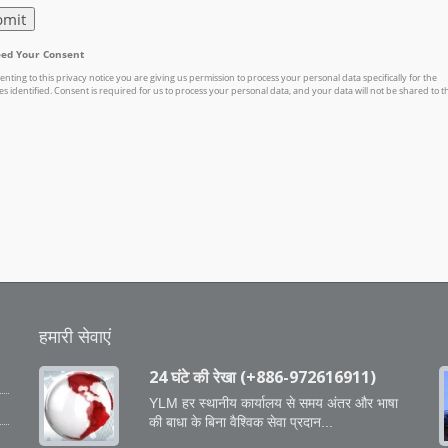
हमारी सेवाएं
24 घंटे की रेखा (+886-972616911)
YLM हर स्थानीय कार्यालय से समय अंतर और भाषा
की बाधा के बिना वैश्विक सेवा प्रदान...
ो