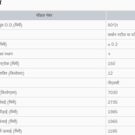
ा
मॉडल नंबर
यूब O.D.(मिमी)
80*2t
कार्बन स्टील या स्
(मिमी)
± 0.2
का स्थान
१
ट्रोक (मिमी)
150
शक्ति (किलोवाट)
12
पीएलसी
किलोग्राम)
7030
बाई (मिमी)
2735
ड़ाई (मिमी)
1985
ंचाई (मिमी)
1965
ी ऊचाई (मिमी)
1185