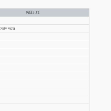
PS81-Z1
टेनलेस स्टील