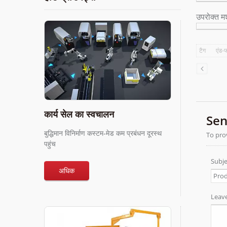
उपरोक्त मश
टैग
एंड-फ
कार्य सेल का स्वचालन
बुद्धिमान विनिर्माण कस्टम-मेड कम प्रबंधन दूरस्थ
पहुंच
अधिक