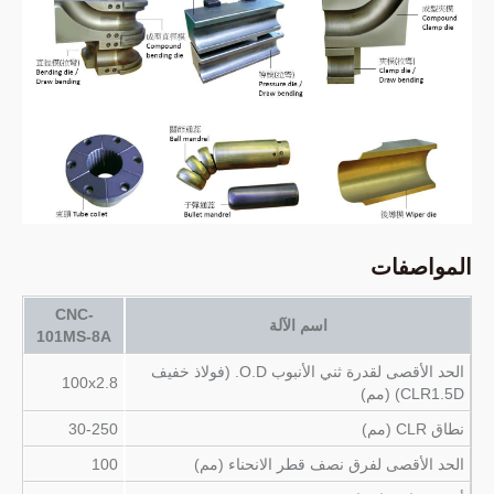
المواصفات
CNC-
اسم الآلة
101MS-8A
الحد الأقصى لقدرة ثني الأنبوب O.D. (فولاذ خفيف
100x2.8
CLR1.5D) (مم)
نطاق CLR (مم)
30-250
الحد الأقصى لفرق نصف قطر الانحناء (مم)
100