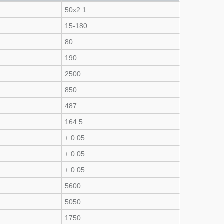
50x2.1
15-180
80
190
2500
850
487
164.5
± 0.05
± 0.05
± 0.05
5600
5050
1750