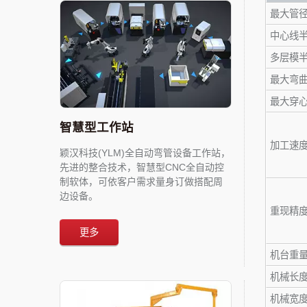
最大管径弯
中心线半
多层模半径
最大弯曲
最大穿心
智慧型工作站
加工速
颖汉科技(YLM)全自动弯管设备工作站，
先进的整合技术，智慧型CNC全自动控
制软体，可依客户需求量身订做搭配周
边设备。
重现精
更多
机台重量(
机械长度
机械宽度