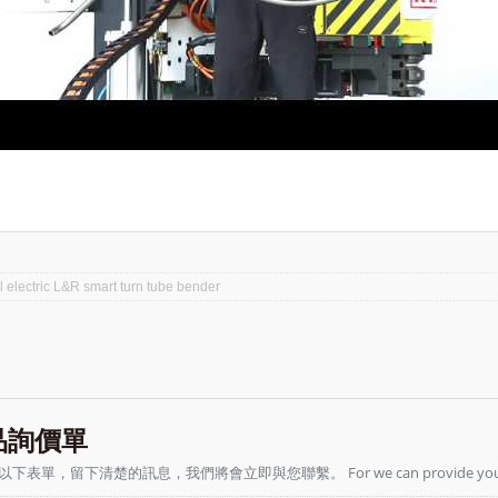
l electric L&R smart turn tube bender