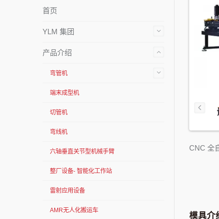
首页
YLM 集团
产品介绍
弯管机
端末成型机
切管机
弯线机
CNC 
六轴垂直关节型机械手臂
整厂设备- 智能化工作站
雷射应用设备
AMR无人化搬运车
模具介