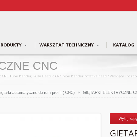
PRODUKTY
WARSZTAT TECHNICZNY
KATALOG
YCZNE CNC
na rynku, Tajwański producent, wyspecjalizowany w
sterowaniem CNC, NC oraz typu konwencjonalnego.
iętarki automatyczne do rur i profili ( CNC)
GIĘTARKI ELEKTRYCZNE C
Wyślij zap
GIĘTA