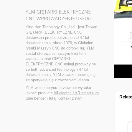
YLM GIĘTARKI ELEKTRYCZNE
CNC WPROWADZENIE USŁUGI
Ying Han Technlogy Co., Ltd . jest Taiwan
GIĘTARKI ELEKTRYCZNE CNC
dostawca i producent ze ponad 47 lat
doświadczenia. skoro 1976, w Globalne
rysnki Maszyn CNC do obróbki rur, YLM
został oferowanie naszym klientom
wysoka jakość GIĘTARKI
ELEKTRYCZNE CNC usługi produkcyjne.
ze both advanced technology i 47 lat
doświadczenia, YLM Zawsze upewnij się,
że spotykają się z życzeniem klienta.
YLM welcome you to view our wysoka
jakość products
All electric L&R smart turn
Relat
tube bender
i tutaj
Kontakt z nami
.