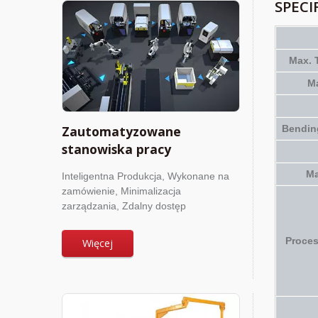
SPECI
Max. 
Ma
Zautomatyzowane
Bendin
stanowiska pracy
Ma
Inteligentna Produkcja, Wykonane na
zamówienie, Minimalizacja
zarządzania, Zdalny dostęp
Proce
Więcej