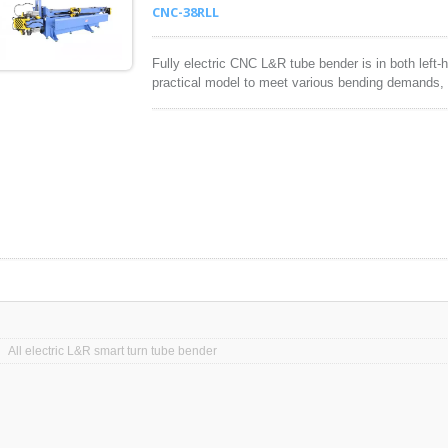
CNC-38RLL
Fully electric CNC L&R tube bender is in both left-
practical model to meet various bending demands, s
production, hydraulic-oil tubing lines, and HVAC tu
All electric L&R smart turn tube bender