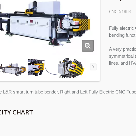
CNC-51RLR
Fully electri
bending funct
A very practi
symmetrical t
lines, and HV
ric L&R smart turn tube bender, Right and Left Fully Electric CNC Tub
ITY CHART