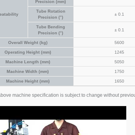
Precision (mm)
Tube Rotation
atability
± 0.1
Precision (°)
Tube Bending
± 0.1
Precision (°)
Overall Weight (kg)
5600
Operating Height (mm)
1245
Machine Length (mm)
5050
Machine Width (mm)
1750
Machine Height (mm)
1650
bove machine specification is subject to change without previo