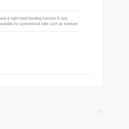
hand & right-hand bending function.A very
uitable for symmetrical tube such as furniture
bing & fluid system of automobiles.