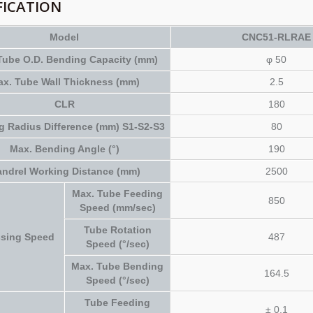
FICATION
Model
CNC51-RLRAE
Tube O.D. Bending Capacity (mm)
φ 50
x. Tube Wall Thickness (mm)
2.5
CLR
180
g Radius Difference (mm) S1-S2-S3
80
Max. Bending Angle (°)
190
ndrel Working Distance (mm)
2500
Max. Tube Feeding
850
Speed (mm/sec)
Tube Rotation
ssing Speed
487
Speed (°/sec)
Max. Tube Bending
164.5
Speed (°/sec)
Tube Feeding
± 0.1