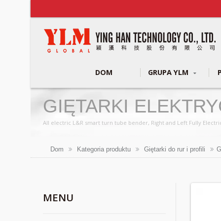
DOM
GRUPA YLM
GIĘTARKI ELEKTR
All electric L&R smart turn tube bender, Right and Left Fully Electric CNC Tube Bender, Fully Electric CNC pipe Bender rotative head / Wiodący i rozpoznawalny 
produkcji pełnego zakresu produktów do gięcia rur i profili ze 
Dom
Kategoria produktu
Giętarki do rur i profili
G
MENU