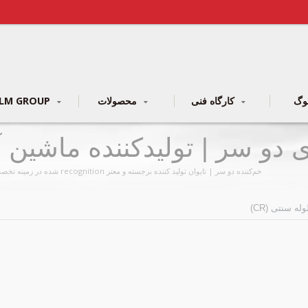
کارگاه فنی
محصولات
LM GROUP
 دو سر | تولیدکننده ماشین 
فلزی roup
خم‌کننده دو سر | تایوان تولید کننده برجسته و معتر recognition شده در زمینه تخصصی ساخت انواع کامل دستگاه های خم کردن لوله و لوله CNC، NC و سنتی است.
ه سنتی (CR)