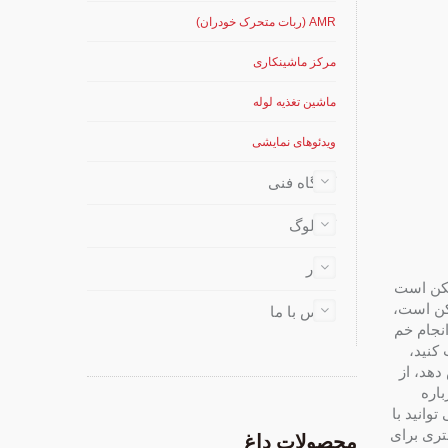
AMR (ربات متحرک خودران)
مرکز ماشینکاری
ماشین تغذیه لوله
ویدئوهای نمایشی
کارگاه فنی
کاتالوگ
اخبار
ورت ممکن است
مکن است،
تماس با ما
انجام خم
کنید،
یش دهد، از
. درباره
وانید با
 بیشتری برای
محصولات داغ