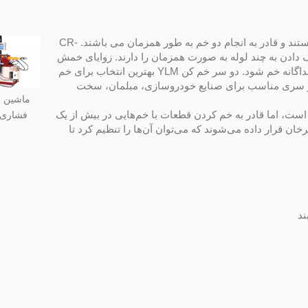
YLM دستگاه های خم کن دو سری YLM قادر به تولید بالا هستند و قادر به انجام دو خم به طور همزمان می باشند. CR-
هستند و قابلیت انعطاف دادن به چند لوله به صورت همزمان را دارند. زوایای خمش
می تواند به گونه ای تنظیم شود که در یک زاویه یا دو زاویه جداگانه خم شود. دو سر خم کن YLM بهترین انتخاب برای خم
 YLM دستگاه های خم کن دو سری مناسب برای صنایع خودروسازی، مبلمان، سخت
ماشین خ
اشین YLM CR-F38D دارای ویژگی‌های مشابه CR-T38D است، اما قادر به خم کردن قطعات با خم‌هایی در بیش از یک
فشاری 
ان قرار داده می‌شوند که می‌توان آن‌ها را تنظیم کرد تا
ند