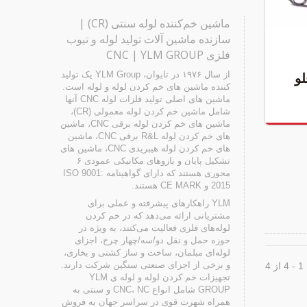
ماشین خم‌کننده لوله سنتی (CR) |
سازنده ماشین آلات تولید لوله و تیوب
فلزی CNC | YLM GROUP
لو
از سال ۱۹۷۶ در تایوان، YLM Group یک تولید
کننده ماشین های خم کردن لوله و لوله است.
ماشین های اصلی تولید فلزات لوله CNC آنها
شامل ماشین خم کردن لوله معمولی (CR)،
ماشین های خم کردن لوله برقی CNC، ماشین
های خم کردن لوله R&L برقی CNC، ماشین
های خم کردن لوله هیبریدی CNC، ماشین های
تشکیل پایان و بازوهای مکانیکی عمودی ۶
محوری هستند که دارای گواهینامه ISO 9001:
2015 و CE MARK هستند.
YLM راهکارهای پیشرفته و عملی برای
مشتریانی ارائه می‌دهد که در خم کردن
لوله‌های فلزی فعالیت می‌کنند، به ویژه در
حوزه حمل و نقل دو/سه/چهار چرخ، اجزای
لوله‌ای مبلمان، ساخت و ساز کشتی و بخاری،
و برخی از اجزای صنعتی سنگین شرکت دارند.
 4
تجهیزات خم کردن لوله و لوله ی YLM
GROUP شامل انواع CNC، NC و سنتی به
همراه شهرت قوی در سراسر جهان به فروش