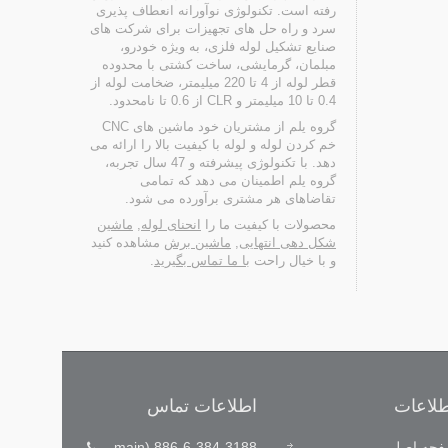
رفته است. تکنولوژی نوآورانه انعطاف پذیری
سرد و راه حل های تجهیزات برای شرکت های
صنایع تشکیل لوله فلزی، به ویژه خودرو،
مبلمان، گرمایشی، ساخت کشتی با محدوده
قطر لوله از 4 تا 220 میلیمتر، ضخامت لوله از
0.4 تا 10 میلیمتر و CLR از 0.6 تا نامحدود.
گروه یلم از مشتریان خود ماشین های CNC
خم کردن لوله و لوله با کیفیت بالا را ارائه می
دهد. با تکنولوژی پیشرفته و 47 سال تجربه،
گروه یلم اطمینان می دهد که تمامی
تقاضاهای هر مشتری برآورده می شود.
محصولات با کیفیت ما را
انحنای لوله
,
ماشین
شکل دهی انتهایی
,
ماشین برش
مشاهده کنید
و با خیال راحت
با ما تماس بگیرید
.
طلاعات
اطلاعات تماس
ابداع فناوری علاقه ماست، خدمات به
خط 24 ساعته (+886-972616911)
حه اصلی
886-6-384-3188 (main