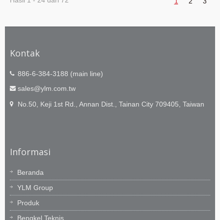
Hasil 1 - 24 dari 72
1
2
3
Kontak
886-6-384-3188 (main line)
sales@ylm.com.tw
No.50, Keji 1st Rd., Annan Dist., Tainan City 709405, Taiwan
Informasi
Beranda
YLM Group
Produk
Bengkel Teknis