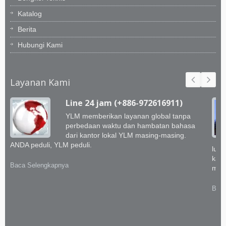
Katalog
Berita
Hubungi Kami
Layanan Kami
Line 24 jam (+886-972616911)
YLM memberikan layanan global tanpa
perbedaan waktu dan hambatan bahasa
dari kantor lokal YLM masing-masing.
ANDA peduli, YLM peduli.
luar
kami
Baca Selengkapnya
memb
Baca