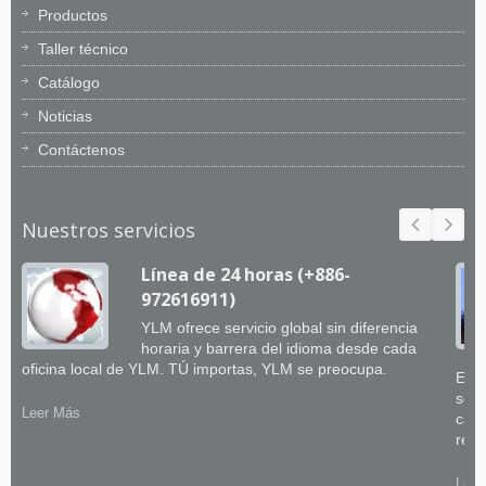
Productos
Taller técnico
Catálogo
Noticias
Contáctenos
Nuestros servicios
Línea de 24 horas (+886-
972616911)
YLM ofrece servicio global sin diferencia
horaria y barrera del idioma desde cada
oficina local de YLM. TÚ importas, YLM se preocupa.
El e
sobr
Leer Más
capa
retr
Leer