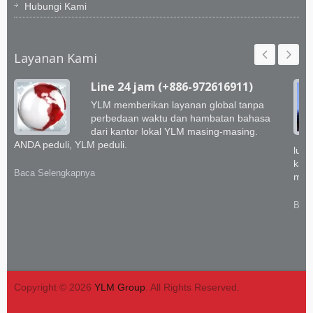
Hubungi Kami
Layanan Kami
Line 24 jam (+886-972616911)
YLM memberikan layanan global tanpa
perbedaan waktu dan hambatan bahasa
dari kantor lokal YLM masing-masing.
ANDA peduli, YLM peduli.
luar
kami
Baca Selengkapnya
memb
Baca
Copyright © 2026
YLM Group
. All Rights Reserved.