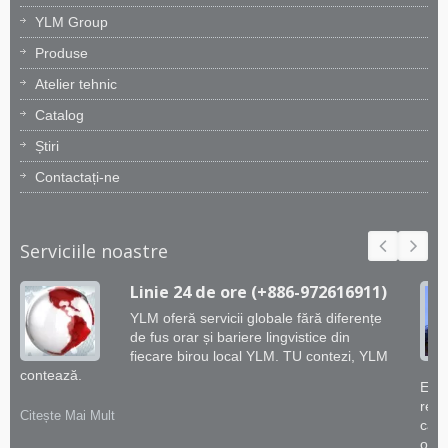
YLM Group
Produse
Atelier tehnic
Catalog
Știri
Contactați-ne
Serviciile noastre
Linie 24 de ore (+886-972616911)
YLM oferă servicii globale fără diferențe
de fus orar și bariere lingvistice din
fiecare birou local YLM. TU contezi, YLM
contează.
Echi
rema
Citește Mai Mult
capa
oferi