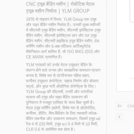
CNC ट्यूब बेंडिंग मशीन | रोबोटिक मेटल
ट्यूब मशीन निर्माता | YLM GROUP
1976 से ताइवान में स्थित, YLM Group एक ट्यूब
और पाइप बेंडिंग मशीन निर्माता है। उनकी मुख्य मशीनरी
में सीएनसी ट्यूब बेंडिंग मशीन, सीएनसी इलेक्ट्रिक ट्यूब
बेंडिंग मशीन, सीएनसी इलेक्ट्रिक आर और एल ट्यूब
बेंडिंग मशीन, सीएनसी हाइब्रिड ट्यूब बेंडिंग मशीन, एंड-
फॉर्मिंग मशीन और 6-अक्ष वर्टिकल आर्टिक्युलेटेड
मैकेनिकल आर्म शामिल हैं, जो ISO 9001:2015 और
CE MARK प्रमाणित हैं।
YLM ग्राहकों को उनके मेटल ट्यूबलर बेंडिंग के
संलग्न होने वाले उन्नत और व्यावहारिक समाधान प्रदान
करता है, विशेष रूप से दो/तीन/चार पहिया वाहन,
फर्नीचर ट्यूबलर कंपोनेंट्स, जहाज निर्माण और बॉयलर
पार्ट्स, और कुछ भारी औद्योगिक कंपोनेंट्स के लिए।
YLM Group की सीएनसी, एनसी और पारंपरिक
प्रकार की ट्यूब और पाइप बेंडिंग उपकरण की
दुनियाभर में मजबूत प्रतिष्ठा के साथ बिक चुकी है।
टैग
CNC 
मेटल ट्यूब फॉर्मिंग उद्योगों, विशेष रूप से ऑटोमोटिव,
फर्नीचर, हीटिंग, शिप-बिल्डिंग के लिए नवाचारी कोल्ड-
बेंडिंग तकनीक और उपकरण समाधान, जिसमें ट्यूब od
रेंज 4 से 220 मिमी, ट्यूब w.t 0.4 मिमी से 10 मिमी,
CLR 0.6 से असीमित तक होता है।