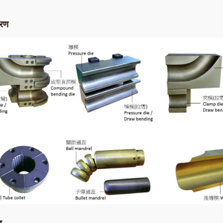
वरण
ा