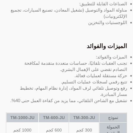
الصناعات القابلة للتطبيق:
مناولة المواد والتوصيل (تشغيل المعادن، تصنيع السيارات، تجميع
الإلكترونيات)
اللوجستيات والتخزين
الميزات والفوائد
الميزات والفوائد:
تجنب العقبات تلقائيًا، حساسات متعددة متقدمة لمكافحة
التصادم تقضي على الإهمال البشري.
حركة مستقلة لعمليات فعالة.
تتبع رقمي لسجلات عمليات التسليم.
رفع وتوصيل تلقائي لرف المواد، إدارة نظام المهام، تخطيط
مسار المبادرة.
تشغيل مع الشاحن التلقائي، مما يزيد من كفاءة العمل حتى 40%.
نموذج
TM-300-JU
TM-600-JU
TM-1000-JU
الحمولة
300 كجم
600 كجم
1000 كجم
المقدرة