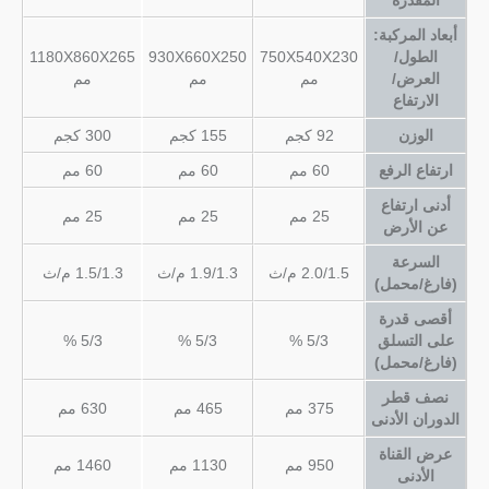
أبعاد المركبة:
الطول/
750X540X230
930X660X250
1180X860X265
العرض/
مم
مم
مم
الارتفاع
الوزن
92 كجم
155 كجم
300 كجم
ارتفاع الرفع
60 مم
60 مم
60 مم
أدنى ارتفاع
25 مم
25 مم
25 مم
عن الأرض
السرعة
2.0/1.5 م/ث
1.9/1.3 م/ث
1.5/1.3 م/ث
(فارغ/محمل)
أقصى قدرة
على التسلق
5/3 %
5/3 %
5/3 %
(فارغ/محمل)
نصف قطر
375 مم
465 مم
630 مم
الدوران الأدنى
عرض القناة
950 مم
1130 مم
1460 مم
الأدنى