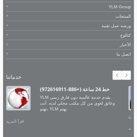
YLM Group
المنتجات
ورشة عمل تقنية
كتالوج
الأخبار
اتصل بنا
خدماتنا
خط 24 ساعة (+886-972616911)
YLM يقدم خدمة عالمية دون فارق زمني
وعائق لغوي من كل مكتب محلي لديه. أنت
تهتم، YLM يهتم.
اقرأ المزيد
لمزيد