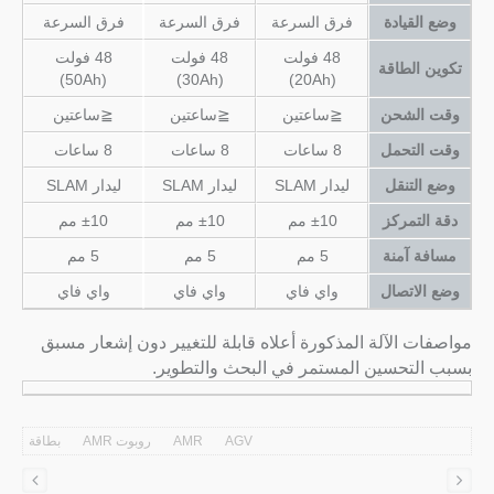
وضع القيادة
فرق السرعة
فرق السرعة
فرق السرعة
48 فولت
48 فولت
48 فولت
تكوين الطاقة
(50Ah)
(30Ah)
(20Ah)
وقت الشحن
≦ساعتين
≦ساعتين
≦ساعتين
وقت التحمل
8 ساعات
8 ساعات
8 ساعات
وضع التنقل
ليدار SLAM
ليدار SLAM
ليدار SLAM
دقة التمركز
±10 مم
±10 مم
±10 مم
مسافة آمنة
5 مم
5 مم
5 مم
وضع الاتصال
واي فاي
واي فاي
واي فاي
مواصفات الآلة المذكورة أعلاه قابلة للتغيير دون إشعار مسبق
بسبب التحسين المستمر في البحث والتطوير.
AGV
AMR
روبوت AMR
بطاقة