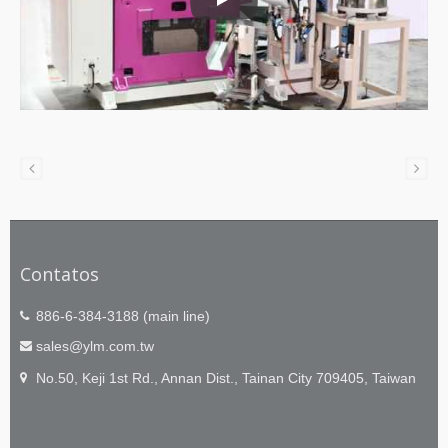
Célula de Trabalho de Dobra Auto
Contatos
886-6-384-3188 (main line)
sales@ylm.com.tw
No.50, Keji 1st Rd., Annan Dist., Tainan City 709405, Taiwan