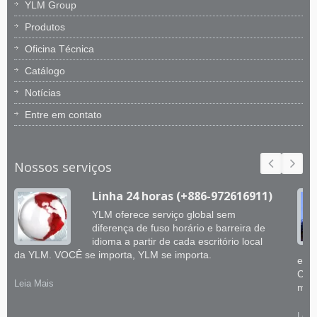
YLM Group
Produtos
Oficina Técnica
Catálogo
Notícias
Entre em contato
Nossos serviços
Linha 24 horas (+886-972616911)
YLM oferece serviço global sem
diferença de fuso horário e barreira de
idioma a partir de cada escritório local
da YLM. VOCÊ se importa, YLM se importa.
enge
CNC
Leia Mais
merc
Leia