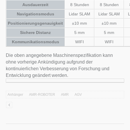
Ausdauerzeit
8 Stunden
8 Stunden
Navigationsmodus
Lidar SLAM
Lidar SLAM
Positionierungsgenauigkeit
±10 mm
±10 mm
Sichere Distanz
5 mm
5 mm
Kommunikationsmodus
WIFI
WIFI
Die oben angegebene Maschinenspezifikation kann
ohne vorherige Ankündigung aufgrund der
kontinuierlichen Verbesserung von Forschung und
Entwicklung geändert werden.
Anhänger
AMR-ROBOTER
AMR
AGV