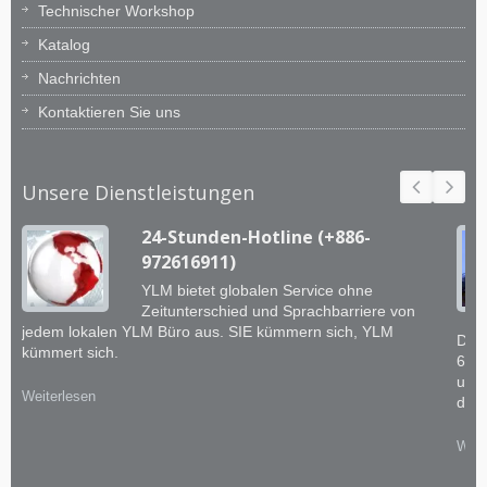
Technischer Workshop
Katalog
Nachrichten
Kontaktieren Sie uns
Unsere Dienstleistungen
24-Stunden-Hotline (+886-
972616911)
YLM bietet globalen Service ohne
Zeitunterschied und Sprachbarriere von
jedem lokalen YLM Büro aus. SIE kümmern sich, YLM
Das 
kümmert sich.
60 
und 
Weiterlesen
dem 
Weit