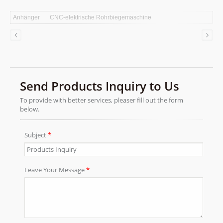
mit der von Ying Han selbst entwickelten
CNC-Steuerungssoftware. Hervorragende
Anhänger
CNC-elektrische Rohrbiegemaschine
Funktionen umfassen die einfache
Generierung von Biegeparametern, die 3D-
Werkstücksimulation und die Einzelschritt-
Betriebssimulation usw. Diese bieten den
Benutzern sichere, einfache und
benutzerfreundliche Steuerungsfunktionen.