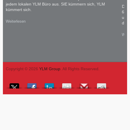
jedem lokalen YLM Büro aus. SIE kümmern sich, YLM
Das 
kümmert sich.
60 
und 
Weiterlesen
dem 
Weit
Copyright © 2026
YLM Group
. All Rights Reserved.