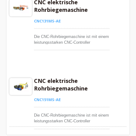
CNC elektrische
Rohrbiegemaschine
CNC131MS-AE
Die CNC-Rohrbiegemaschine ist mit einem
leistungsstarken CNC-Controller
ausgestattet. Der Controller verwendet ein
Windows-Betriebssystem in Kombination
mit der von Ying Han selbst entwickelten
CNC-Steuerungssoftware. Hervorragende
Funktionen umfassen die einfache
Generierung von Biegeparametern, die 3D-
CNC elektrische
Werkstücksimulation und die Einzelschritt-
Rohrbiegemaschine
Betriebssimulation usw. Diese bieten den
Benutzern sichere, einfache und
CNC151MS-AE
benutzerfreundliche Steuerungsfunktionen.
Die CNC-Rohrbiegemaschine ist mit einem
leistungsstarken CNC-Controller
ausgestattet. Der Controller verwendet ein
Windows-Betriebssystem in Kombination