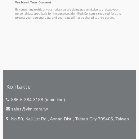
Kontakte
886-6-384-3188 (main line)
sales@ylm.com.tw
No.50, Keji 1st Rd., Annan Dist., Tainan City 709405, Taiwan