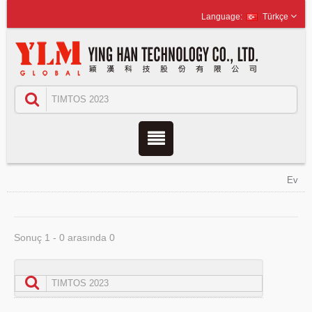
Türkçe
Ev
Sonuç 1 - 0 arasında 0