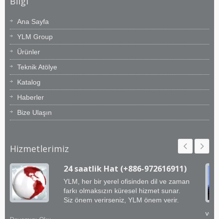
Bilgi
Ana Sayfa
YLM Group
Ürünler
Teknik Atölye
Katalog
Haberler
Bize Ulaşın
Hizmetlerimiz
24 saatlik Hat (+886-972616911)
YLM, her bir yerel ofisinden dil ve zaman
farkı olmaksızın küresel hizmet sunar.
Siz önem verirseniz, YLM önem verir.
ve e