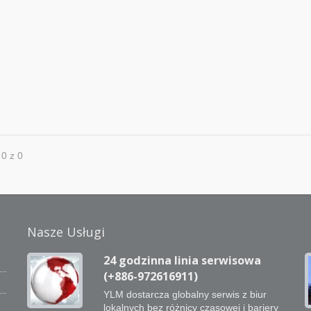
 0 z 0
Nasze Usługi
24 godzinna linia serwisowa
(+886-972616911)
YLM dostarcza globalny serwis z biur
lokalnych bez różnicy czasowej i bariery