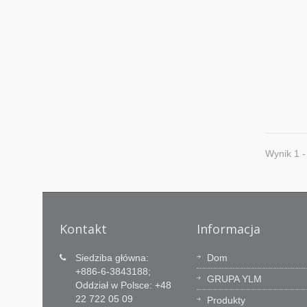
Wynik 1 -
Kontakt
Informacja
owa
Technologia jest naszą
Siedziba główna:
Dom
podstawą a Serwis główną
+886-6-3843188;
GRUPA YLM
Oddział w Polsce: +48
wartością
 biur
22 722 05 09
Produkty
 bariery
Zespół rozwoju YLM posiada 60