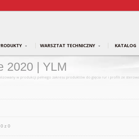
PRODUKTY
WARSZTAT TECHNICZNY
KATALOG
e 2020 | YLM
lizowany w produkcji pełnego zakresu produktów do gięcia rur i profili ze ster
 0 z 0