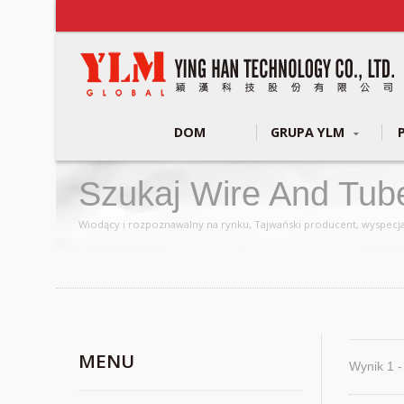
DOM
GRUPA YLM
Szukaj Wire And Tub
Wiodący i rozpoznawalny na rynku, Tajwański producent, wyspecja
MENU
Wynik 1 -