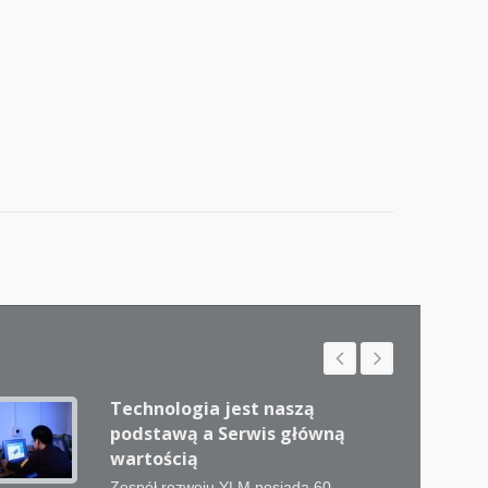
Technologia jest naszą
podstawą a Serwis główną
wartością
Zespół rozwoju YLM posiada 60