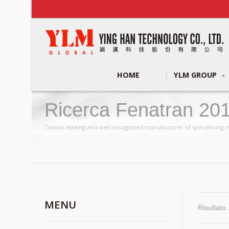
HOME
YLM GROUP
Ricerca Fenatran 20
Taiwan leading and well recognized manufacturer of specializing i
MENU
Risultato 