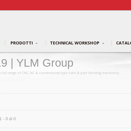
PRODOTTI
TECHNICAL WORKSHOP
CATA
19 | YLM Group
n full range of CNC, NC & conventional type tube & pipe bending machinery.
1 - 0 di 0