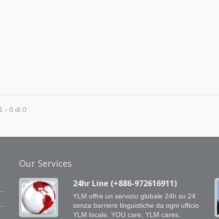
1 - 0 di 0
Our Services
24hr Line (+886-972616911)
YLM offre un servizio globale 24h su 24
senza barriere linguistiche da ogni ufficio
YLM locale. YOU care, YLM cares.