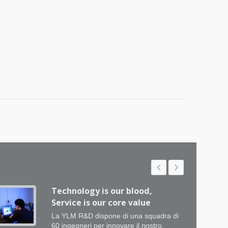
Technology is our blood,
Service is our core value
La YLM R&D dispone di una squadra di
60 ingegneri per innovare il nostro