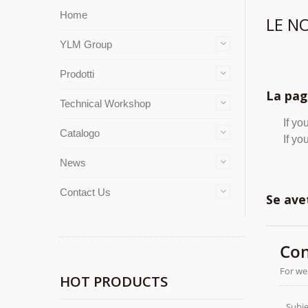
Home
LE NO
YLM Group
Prodotti
La pag
Technical Workshop
If yo
Catalogo
If yo
News
Contact Us
Se ave
HOT PRODUCTS