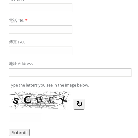
電話 TEL
*
傳真 FAX
地址 Address
Type the letters you see in the image below.
↻